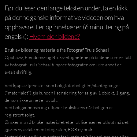
Før du leser den lange teksten under, ta en kikk
på denne ganske informative videoen om hva
opphavsrett er og innebærer (6 minutter og på
engelsk):
Hvem eier bildene?
Bruk av bilder og materiale fra Fotograf Truls Schaal
Opphavs-, Eiendoms- og Bruksrettighetene på bildene som er tatt
av Fotograf Truls Schaal tilhører fotografen om ikke annet er
avtalt skriftlig.
Ved kjøp av tjenester som boligfoto/boligfilm/plantegninger
("materialet") gis kunden lisensiering for salg av 1 objekt, 1 gang,
dersom ikke annet er avtalt.
Ved boligannonsering utløper brukslisens når boligen er
registrert solgt.
Ønsker man å bruke materialet etter at lisensen er utløpt må det
gjøres ny avtale med fotografen, FØR ny bruk.
Materialet kan ikke overdras fra kunde og/eller boligselger eller