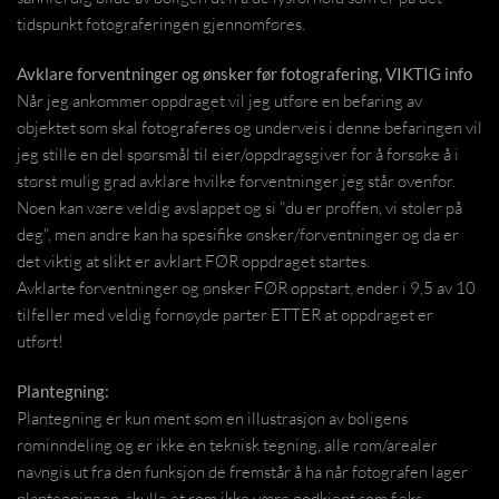
tidspunkt fotograferingen gjennomføres.
Avklare forventninger og ønsker før fotografering, VIKTIG info
Når jeg ankommer oppdraget vil jeg utføre en befaring av
objektet som skal fotograferes og underveis i denne befaringen vil
jeg stille en del spørsmål til eier/oppdragsgiver for å forsøke å i
størst mulig grad avklare hvilke forventninger jeg står ovenfor.
Noen kan være veldig avslappet og si "du er proffen, vi stoler på
deg", men andre kan ha spesifike ønsker/forventninger og da er
det viktig at slikt er avklart FØR oppdraget startes.
Avklarte forventninger og ønsker FØR oppstart, ender i 9,5 av 10
tilfeller med veldig fornøyde parter ETTER at oppdraget er
utført!
Plantegning:
Plantegning er kun ment som en illustrasjon av boligens
rominndeling og er ikke en teknisk tegning, alle rom/arealer
navngis ut fra den funksjon de fremstår å ha når fotografen lager
plantegningen, skulle et rom ikke være godkjent som f.eks.