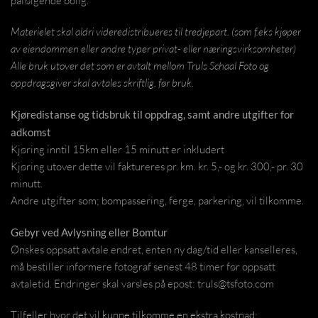
påfølgende bolig.
Materielet skal aldri videredistribueres til tredjepart. (som f.eks kjøper
av eiendommen eller andre typer privat- eller næringsvirksomheter)
Alle bruk utover det som er avtalt mellom Truls Schaal Foto og
oppdragsgiver skal avtales skriftlig, før bruk.
Kjøredistanse og tidsbruk til oppdrag, samt andre utgifter for
adkomst
Kjøring inntil 15km eller 15 minutt er inkludert
Kjøring utover dette vil faktureres pr. km. kr. 5,- og kr. 300,- pr. 30
minutt.
Andre utgifter som; bompassering, ferge, parkering, vil tilkomme.
Gebyr ved Avlysning eller Bomtur
Ønskes oppsatt avtale endret, enten ny dag/tid eller kanselleres,
må bestiller informere fotograf senest 48 timer før oppsatt
avtaletid. Endringer skal varsles på epost: truls@tsfoto.com
Tilfeller hvor det vil kunne tilkomme en ekstra kostnad: