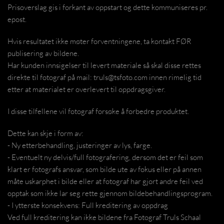
Prisoverslag gis i forkant av oppstart og dette kommuniseres pr.
epost.
Hvis resultatet ikke møter forventningene, ta kontakt FØR
publisering av bildene.
Har kunden innsigelser til levert materiale så skal disse rettes
direkte til fotograf på mail: truls@tsfoto.com innen rimelig tid
etter at materialet er overlevert til oppdragsgiver.
I disse tilfellene vil fotograf forsøke å forbedre produktet.
Dette kan skje i form av:
- Ny etterbehandling, justeringer av lys, farge.
- Eventuelt ny delvis/full fotografering, dersom det er feil som
klart er fotografs ansvar, som bilde ute av fokus eller på annen
måte uskarphet i bilde eller at fotograf har gjort andre feil ved
opptak som ikke lar seg rette gjennom bildebehandlingsprogram.
- I ytterste konsekvens: Full kreditering av oppdrag
Ved full kreditering kan ikke bildene fra Fotograf Truls Schaal