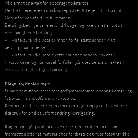
ikke annet er avtalt før oppdraget påstartes.
Det faktureres elektronisk via epost (PDF) eller EHF format.
Gebyr for papirfaktura tilkommer.
Betalingsbetingelsene er pr. 14 dager og ikke annet er avtalt.
Ved manglende betaling:
• Hvis faktura ikke betales innen forfallsdato sender vi ut
betalingspåminnelse.
• Hvis faktura ikke betales etter purring sendes kravet til
inkassovarsel og når varsel forfaller går utestående direkte til
inkasso uten ytterligere varsling.
Klager og Reklamasjon
Publiserte materiel anses som godkjent leveranse, endring/korrigering
i ettertid vil da medføre ekstra kostnad.
Kostnad for slike endringer/korrigeringer oppgis ut fra estimert
tidsbruk for ønsket utført endring/korrigering.
Klager som går på at man savner vinkler, motiver, m.m. som
fremsettes etter at materialet er ferdigstilt og hvor fotograf ikke