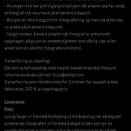
- At selger ikke har gitt tilgang til boligen når avtalen starter, altså
at fotograf må returnere på et senere tidspunk.
- Boligen er ikke klargjort for fotografering og man må sette opp
ny avtale på et senere tidspunkt.
- Selger ønsker å endre avtalen når fotograf er ankommet
oppdraget, på grunn av omstendigheter som dårlig vær, eller
annet som er utenfor fotografens kontroll.
Kansellering av oppdrag:
Dersom avtalt oppdrag med megler kanselleres skal fotograf
informeres straks på mail: truls@tsfoto.com
Kansellering som meldes innenfor 24 timer før oppsatt avtale,
faktureres 100 % av oppdragspris.
Leveranse
Foto:
Lys og farge vil fremstå forskjellig ut fra årstid og når på døgnet
bildene tas, fotografen vil forsøke å skape bilder som gir et
sannferdig bilde av boligen ut fra de lysforhold som er på det