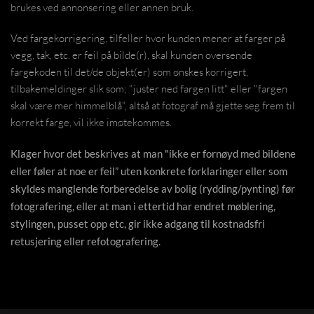
brukes ved annonsering eller annen bruk.
Ved fargekorrigering, tilfeller hvor kunden mener at farger på
vegg, tak, etc. er feil på bilde(r), skal kunden oversende
fargekoden til det/de objekt(er) som ønskes korrigert,
tilbakemeldinger slik som; "juster ned fargen litt" eller "fargen
skal være mer himmelblå", altså at fotograf må gjette seg frem til
korrekt farge, vil ikke imøtekommes.
Klager hvor det beskrives at man "ikke er fornøyd med bildene
eller føler at noe er feil” uten konkrete forklaringer eller som
skyldes manglende forberedelse av bolig (rydding/pynting) før
fotografering, eller at man i ettertid har endret møblering,
stylingen, pusset opp etc, gir ikke adgang til kostnadsfri
retusjering eller refotografering.