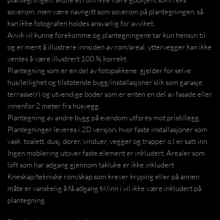
soverom, men være navngitt som soverom på plantegningen, så
kan ikke fotografen holdes ansvarlig for avviket.
Avvik vil kunne forekomme og plantegningene tar kun hensyn til
og er ment å illustrere innsiden av rom/areal, yttervegger kan ikke
ventes å være illustrert 100 % korrekt.
Plantegning som er en del av fotopakkene, gjelder for selve
hus/leilighet og tilstøtende bygg/installasjoner slik som garasje,
terrasse(r) og utvendige boder som er enten en del av fasade eller
innenfor 2 meter fra husvegg.
Plantegning av andre bygg på eiendom utføres mot pristillegg.
Plantegninger leveres i 2D versjon, hvor faste installasjoner som
vask, toalett, dusj, dører, vinduer, vegger og trapper o.l er satt inn.
Ingen møblering utover faste element er inkludert. Arealer som
loft som har adgang gjennom takluke er ikke inkludert.
Kneskap/tekniske rom/skap som krever kryping eller på annen
måte er vanskelig å få adgang til/inn i vil ikke være inkludert på
plantegning.