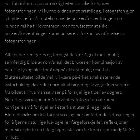
har fått informasjon om viktigheten av slike før/under
fotograferingen, vil kunne ordnes mot pristillegg. Fotografen gjør
sitt ytterste for å imøtekomme de ønsker/forventninger som
kunden må ha til leveransen, men forutsetter at slike
ønsker/forventninger kommuniseres i forkant av utførelse av
fotograferingen .
Alle bilder redigeres og ferdigstilles for å gi et mest mulig
sannferdig bilde av rom/areal, det brukes en kombinasjon av
naturlig lys og blitz for å oppnå et best mulig resultat.
Sluttresultatet, bilde(ne), vil være påvirket av eksisterende
lysforhold og da er det normalt at farger og skygger kan variere
fra bildet til hva man selv ser på forskjellige tider av døgnet.
Naturlige variasjoner må forventes, fotografen vil kunne
korrigere små forskjeller i etterkant uten tillegg i pris.
Blir det snakk om å utføre større og mer omfattende retusjeringer
for å fjerne naturlige lys- og/eller fargeforskjeller, refleksjoner
m.m. så er dette en tilleggstjeneste som faktureres pr. medgått 30
minutt.